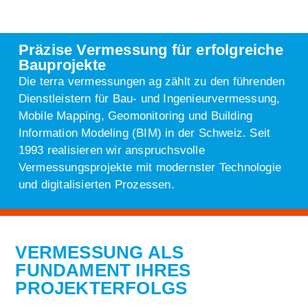
Präzise Vermessung für erfolgreiche
Bauprojekte
Die terra vermessungen ag zählt zu den führenden
Dienstleistern für Bau- und Ingenieurvermessung,
Mobile Mapping, Geomonitoring und Building
Information Modeling (BIM) in der Schweiz.
Seit
1993
realisieren wir anspruchsvolle
Vermessungsprojekte mit modernster Technologie
und digitalisierten Prozessen.
VERMESSUNG ALS
FUNDAMENT IHRES
PROJEKTERFOLGS