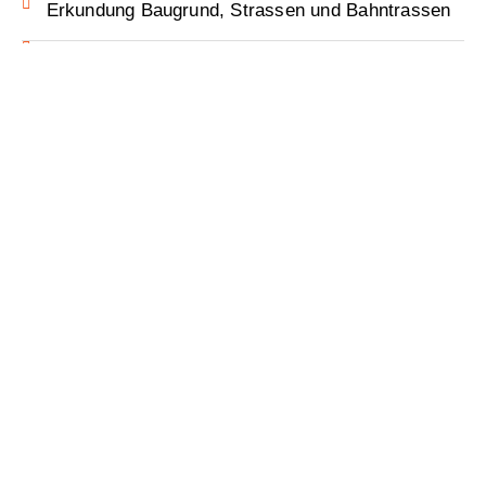
Erkundung Baugrund, Strassen und Bahntrassen
Grossflächige Erfassung der Bahninfrastruktur
Lichtraumprofilkontrollen, Modellierung
Lichtraumprofilkörper
Gewässervermessung (Hydrographie)