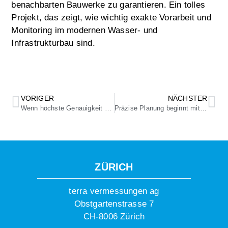
benachbarten Bauwerke zu garantieren. Ein tolles
Projekt, das zeigt, wie wichtig exakte Vorarbeit und
Monitoring im modernen Wasser- und
Infrastrukturbau sind.
VORIGER
NÄCHSTER
Wenn höchste Genauigkeit auf Bahninfrastruktur trifft.
Präzise Planung beginnt mit einem vollständigen Abbild der Realität
ZÜRICH
terra vermessungen ag
Obstgartenstrasse 7
CH-8006 Zürich